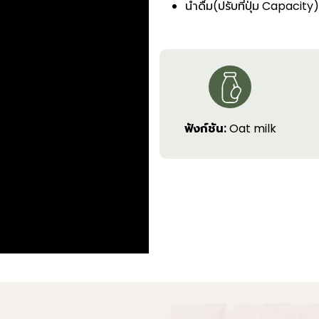
น้ำดื่ม(ปรับที่ปุ่ม Capacit
ฟังก์ชัน:
Oat milk