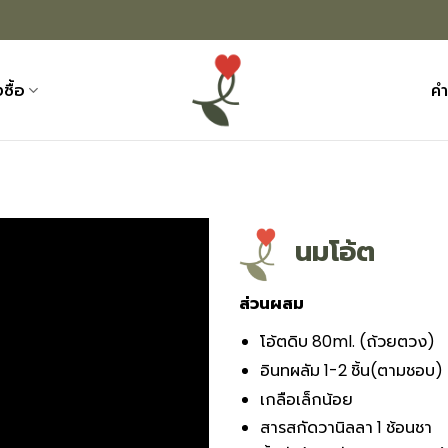
งซื้อ
คำ
นมโอ้ต
ส่วนผสม
โอ้ตดิบ 80ml. (ถ้วยตวง)
อินทผลัม 1-2 ชิ้น(ตามชอบ)
เกลือเล็กน้อย
สารสกัดวานิลลา 1 ช้อนชา