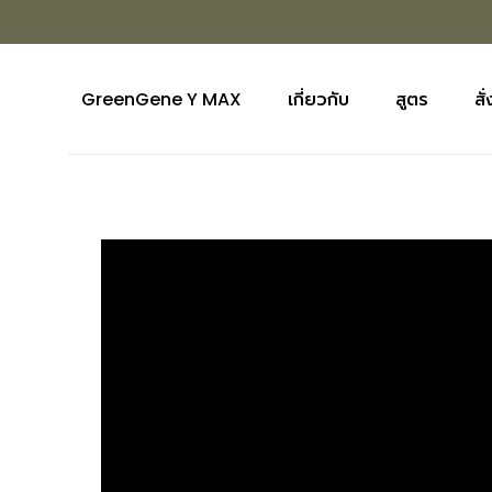
ข้าม
ไป
ยัง
เนื้อหา
GreenGene Y MAX
เกี่ยวกับ
สูตร
สั่