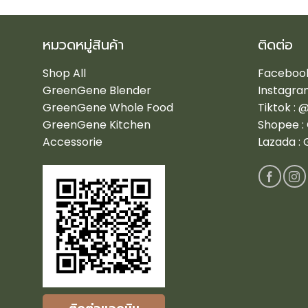
หมวดหมู่สินค้า
ติดต่อ
Shop All
Facebook
GreenGene Blender
Instagra
GreenGene Whole Food
Tiktok :
@
GreenGene Kitchen
Shopee :
Accessorie
Lazada :
G