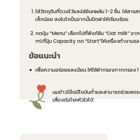
ใส่วัตถุดิบที่ตวงไว้และใส่อินทผลัม 1-2 ชิ้น. ใส่สา
เล็กน้อย ลงในโถปั่นจากนั้นปิดฝาให้เรียบร้อย
กดปุ่ม “Menu” เลือกไปที่ฟังก์ชัน “Oat milk” จา
ml.ที่ปุ่ม Capacity กด “Start”ให้เครื่องทำงานรอ 
ข้อแนะนำ
เพื่อความอร่อยและเนียน ให้ใช้ผ้ากรองกากกรอง 1
นมข้าวโอ๊ตมีไขมันต่ำและสามารถช่วยล
เสี่ยงต่อโรคหัวใจได้