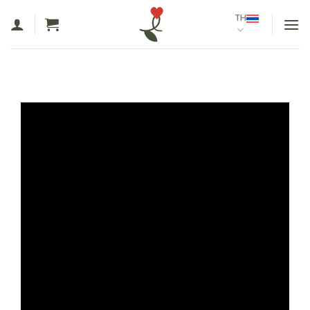
ข้าม
TH
ไป
ยัง
เนื้อหา